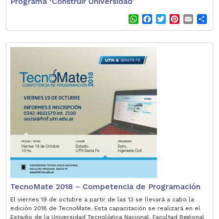
Programa ‘Construir Universidad’
W
F
T
P
E
S
h
a
w
i
m
h
a
c
i
n
a
a
t
e
t
t
i
r
s
b
t
e
l
e
A
o
e
r
p
o
r
e
p
k
s
t
TecnoMate 2018 – Competencia de Programación
El viernes 19 de octubre a partir de las 13 se llevará a cabo la
edición 2018 de TecnoMate. Esta capacitación se realizará en el
Estadio de la Universidad Tecnológica Nacional, Facultad Regional