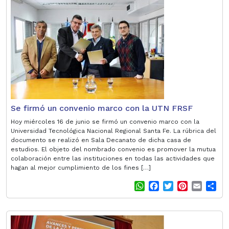
s
b
t
e
l
e
A
o
e
r
p
o
r
e
p
k
s
t
Se firmó un convenio marco con la UTN FRSF
Hoy miércoles 16 de junio se firmó un convenio marco con la
Universidad Tecnológica Nacional Regional Santa Fe. La rúbrica del
documento se realizó en Sala Decanato de dicha casa de
estudios. El objeto del nombrado convenio es promover la mutua
colaboración entre las instituciones en todas las actividades que
hagan al mejor cumplimiento de los fines […]
W
F
T
P
E
S
h
a
w
i
m
h
a
c
i
n
a
a
t
e
t
t
i
r
s
b
t
e
l
e