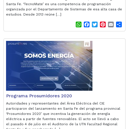
Santa Fe. ‘TecnoMate’ es una competencia de programación
organizada por el Departamento de Sistemas de esa alta casa de
estudios. Desde 2013 reúne […]
W
F
T
P
E
S
h
a
w
i
m
h
a
c
i
n
a
a
t
e
t
t
i
r
s
b
t
e
l
e
A
o
e
r
p
o
r
e
p
k
s
t
Programa Prosumidores 2020
Autoridades y representantes del Área Eléctrica del CIE
participaron del lanzamiento en Santa Fe del programa provincial
‘Prosumidores 2020’ que incentiva la generación de energía
eléctrica a partir de fuentes renovables. El acto se llevó a cabo
el pasado 4 de julio en el Auditorio de la UTN Facultad Regional