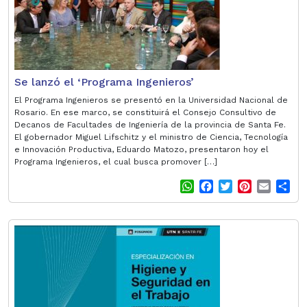
p
o
r
e
p
k
s
t
Se lanzó el ‘Programa Ingenieros’
El Programa Ingenieros se presentó en la Universidad Nacional de
Rosario. En ese marco, se constituirá el Consejo Consultivo de
Decanos de Facultades de Ingeniería de la provincia de Santa Fe.
El gobernador Miguel Lifschitz y el ministro de Ciencia, Tecnología
e Innovación Productiva, Eduardo Matozo, presentaron hoy el
Programa Ingenieros, el cual busca promover […]
W
F
T
P
E
S
h
a
w
i
m
h
a
c
i
n
a
a
t
e
t
t
i
r
s
b
t
e
l
e
A
o
e
r
p
o
r
e
p
k
s
t