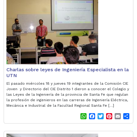
s
b
t
e
l
e
A
o
e
r
p
o
r
e
p
k
s
t
Charlas sobre leyes de Ingeniería Especialista en la
UTN
El pasado miércoles 18 y jueves 19 integrantes de la Comisión CIE
Joven y Directorio del CIE Distrito 1 dieron a conocer el Colegio y
las Leyes de la Ingeniería de la provincia de Santa Fe que regulan
la profesión de ingenieros en las carreras de Ingeniería Eléctrica,
Mecánica e Industrial de la Facultad Regional Santa Fe […]
W
F
T
P
E
S
h
a
w
i
m
h
a
c
i
n
a
a
t
e
t
t
i
r