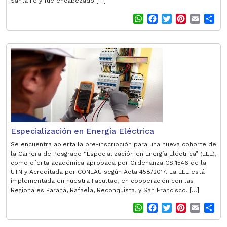
Santa Fe y fue encabezado […]
W
F
T
P
E
S
h
a
w
i
m
h
a
c
i
n
a
a
t
e
t
t
i
r
s
b
t
e
l
e
A
o
e
r
p
o
r
e
p
k
s
t
Especialización en Energía Eléctrica
Se encuentra abierta la pre-inscripción para una nueva cohorte de
la Carrera de Posgrado “Especialización en Energía Eléctrica” (EEE),
como oferta académica aprobada por Ordenanza CS 1546 de la
UTN y Acreditada por CONEAU según Acta 458/2017. La EEE está
implementada en nuestra Facultad, en cooperación con las
Regionales Paraná, Rafaela, Reconquista, y San Francisco. […]
W
F
T
P
E
S
h
a
w
i
m
h