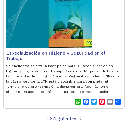
Especialización en Higiene y Seguridad en el
Trabajo
Se encuentra abierta la inscripción para la Especialización en
Higiene y Seguridad en el Trabajo Cohorte 2017, que se dictará en
la Universidad Tecnológica Nacional Regional Santa Fe (UTNRSF). En
la página web de la UTN está disponible para completar el
formulario de preinscripción a dicha carrera. Además, en el
siguiente enlace se podrá consultar los objetivos, duración […]
W
F
T
P
E
S
h
a
w
i
m
h
a
c
i
n
a
a
Paginación
1
2
Siguientes
→
t
e
t
t
i
r
s
b
t
e
l
e
de