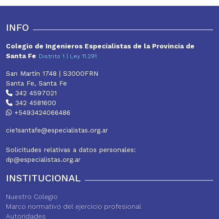
A
o
e
r
entradas
p
o
r
e
p
k
s
INFO
t
Colegio de Ingenieros Especialistas de la Provincia de
Santa Fe
Distrito 1 | Ley 11.291
San Martín 1748 | S3000FRN
Santa Fe, Santa Fe
342 4597021
342 4581600
+5493424066486
cie1santafe@especialistas.org.ar
Solicitudes relativas a datos personales:
dp@especialistas.org.ar
INSTITUCIONAL
Nuestro Colegio
Marco normativo del ejercicio profesional
Autoridades