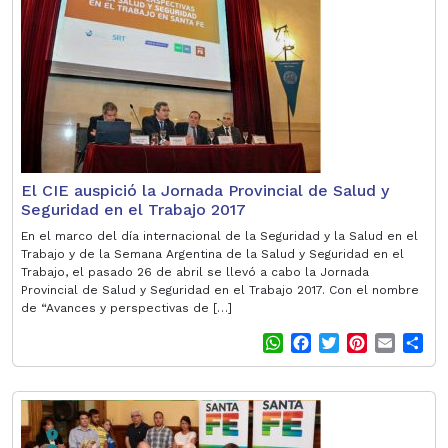
A
o
e
r
p
o
r
e
p
k
s
t
El CIE auspició la Jornada Provincial de Salud y
Seguridad en el Trabajo 2017
En el marco del día internacional de la Seguridad y la Salud en el
Trabajo y de la Semana Argentina de la Salud y Seguridad en el
Trabajo, el pasado 26 de abril se llevó a cabo la Jornada
Provincial de Salud y Seguridad en el Trabajo 2017. Con el nombre
de “Avances y perspectivas de […]
W
F
T
P
E
S
h
a
w
i
m
h
a
c
i
n
a
a
t
e
t
t
i
r
s
b
t
e
l
e
A
o
e
r