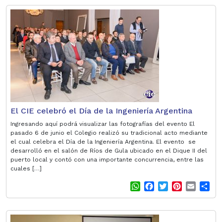
a
c
i
n
a
a
t
e
t
t
i
r
s
b
t
e
l
e
A
o
e
r
p
o
r
e
p
k
s
t
El CIE celebró el Día de la Ingeniería Argentina
Ingresando aquí podrá visualizar las fotografías del evento El
pasado 6 de junio el Colegio realizó su tradicional acto mediante
el cual celebra el Día de la Ingeniería Argentina. El evento se
desarrolló en el salón de Ríos de Gula ubicado en el Dique II del
puerto local y contó con una importante concurrencia, entre las
cuales […]
W
F
T
P
E
S
h
a
w
i
m
h
a
c
i
n
a
a
t
e
t
t
i
r